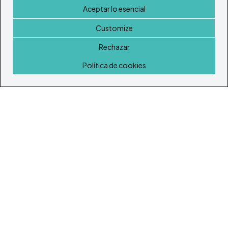
Aceptar lo esencial
Customize
Rechazar
Inicio
Política de cookies
© Todos los derechos reservados 2026
Portal Inmobiliario de Ibiza y Formentera
Inicio
Inmuebles
Guía de Servicios