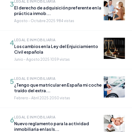
LEGAL E INMOBILIARIA
3
El derecho de adquisición preferente en la
práctica inmob...
Agosto - Octubre 2025
·
984 vistas
LEGAL E INMOBILIARIA
4
Los cambios en la Ley del Enjuiciamiento
Civil española
Junio - Agosto 2025
·
1059 vistas
LEGAL E INMOBILIARIA
5
¿Tengo que matricular en España mi coche
traído del extra...
Febrero - Abril 2025
·
2050 vistas
LEGAL E INMOBILIARIA
6
Nuevo reglamento para la actividad
inmobiliaria en las Is...