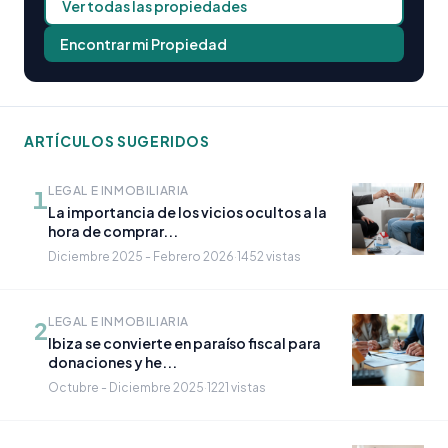
Ver todas las propiedades
Encontrar mi Propiedad
ARTÍCULOS SUGERIDOS
LEGAL E INMOBILIARIA
1
La importancia de los vicios ocultos a la
hora de comprar...
Diciembre 2025 - Febrero 2026
·
1452 vistas
LEGAL E INMOBILIARIA
2
Ibiza se convierte en paraíso fiscal para
donaciones y he...
Octubre - Diciembre 2025
·
1221 vistas