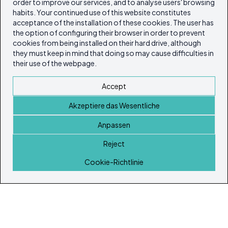
order to improve our services, and to analyse users' browsing
habits. Your continued use of this website constitutes
acceptance of the installation of these cookies. The user has
the option of configuring their browser in order to prevent
cookies from being installed on their hard drive, although
they must keep in mind that doing so may cause difficulties in
their use of the webpage.
Accept
Akzeptiere das Wesentliche
Anpassen
Reject
Startseite
Cookie-Richtlinie