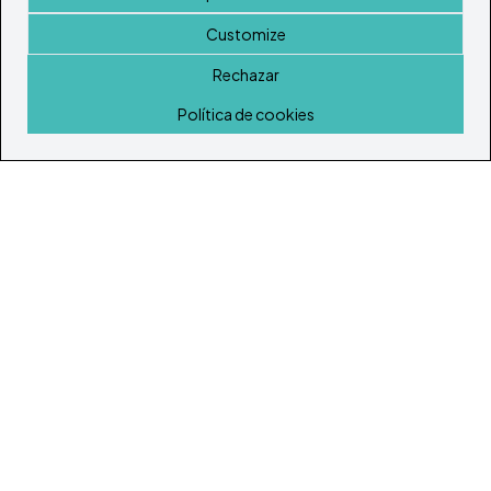
Customize
Rechazar
Inicio
Política de cookies
© Todos los derechos reservados 2026
Portal Inmobiliario de Ibiza y Formentera
Inicio
Inmuebles
Guía de Servicios
Island Lifestyle