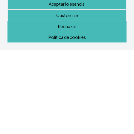
Aceptar lo esencial
Customize
Rechazar
Inicio
Política de cookies
© Todos los derechos reservados 2026
Portal Inmobiliario de Ibiza y Formentera
Inicio
Inmuebles
Guía de Servicios