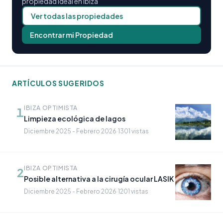
propiedad ideal en Ibiza
Ver todas las propiedades
Encontrar mi Propiedad
ARTÍCULOS SUGERIDOS
IBIZA OPTIMISTA
1
Limpieza ecológica de lagos
Diciembre 2025 - Febrero 2026
·
1301 vistas
IBIZA OPTIMISTA
2
Posible alternativa a la cirugía ocular LASIK
Diciembre 2025 - Febrero 2026
·
1201 vistas