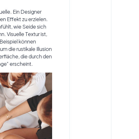
uelle. Ein Designer
 Effekt zu erzielen.
nfühlt, wie Seide sich
. Visuelle Textur ist,
 Beispiel können
 die rustikale Illusion
berfläche, die durch den
age“ erscheint.