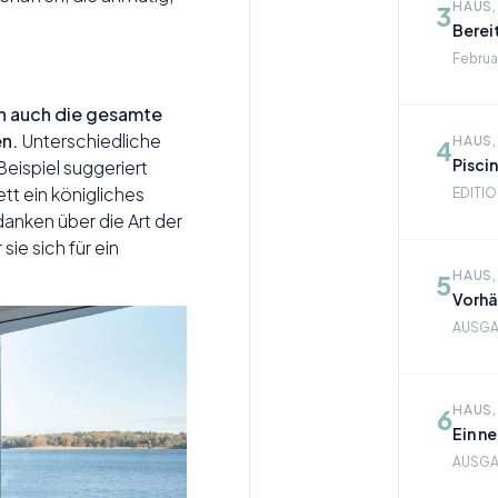
HAUS,
3
Berei
Februar
ann auch die gesamte
n.
Unterschiedliche
HAUS,
4
Pisci
eispiel suggeriert
tt ein königliches
EDITION
danken über die Art der
ie sich für ein
HAUS,
5
Vorhä
AUSGAB
HAUS,
6
Ein ne
AUSGABE