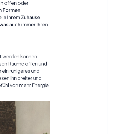
ch offen oder
nn Formen
e in Ihrem Zuhause
was auch immer Ihren
iert werden können:
lassen Räume offen und
m ein ruhigeres und
sen ihn breiter und
fühl von mehr Energie