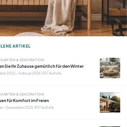
LENE ARTIKEL
 GARTEN & DEKORATION
n Sie Ihr Zuhause gemütlich für den Winter
er 2025 – Februar 2026
·
1107 Aufrufe
 GARTEN & DEKORATION
sen für Komfort im Freien
er - Dezember 2025
·
907 Aufrufe