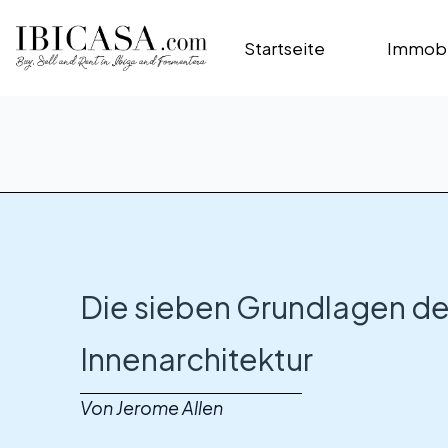
Startseite
Immobi
Die sieben Grundlagen de
Die sieben Grundlagen de
Innenarchitektur
Innenarchitektur
Von Jerome Allen
Von Jerome Allen