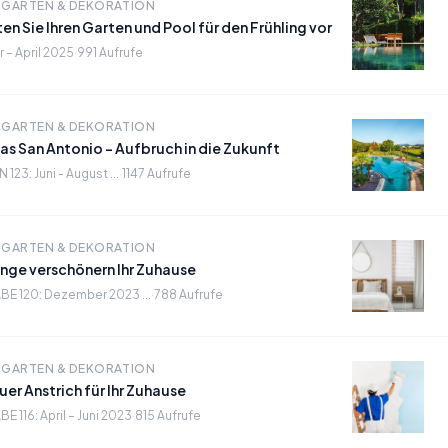
 GARTEN & DEKORATION
ten Sie Ihren Garten und Pool für den Frühling vor
 – April 2025
·
991 Aufrufe
 GARTEN & DEKORATION
nas San Antonio - Aufbruch in die Zukunft
 123: Juni - August ...
·
1147 Aufrufe
 GARTEN & DEKORATION
nge verschönern Ihr Zuhause
E 120: Dezember 2023 ...
·
788 Aufrufe
 GARTEN & DEKORATION
uer Anstrich für Ihr Zuhause
 116: April – Juni 2023
·
815 Aufrufe