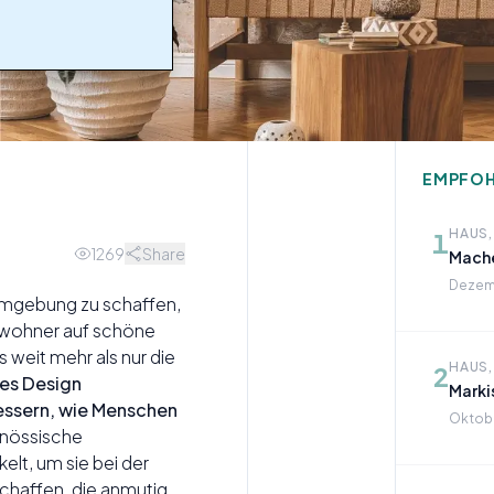
EMPFOH
HAUS,
1
1269
Share
Mache
Dezemb
 Umgebung zu schaffen,
ewohner auf schöne
 weit mehr als nur die
HAUS,
2
tes Design
Marki
bessern, wie Menschen
Oktob
nössische
elt, um sie bei der
schaffen, die anmutig,