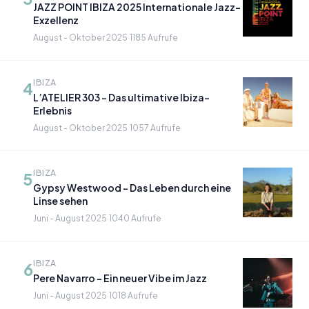
JAZZ POINT IBIZA 2025 Internationale Jazz-
Exzellenz
August - Oktober 2025
·
1185 Aufrufe
IBIZA
4
L’ATELIER 303 - Das ultimative Ibiza-
Erlebnis
August - Oktober 2025
·
1057 Aufrufe
IBIZA
5
Gypsy Westwood - Das Leben durch eine
Linse sehen
Juni - August 2025
·
1040 Aufrufe
IBIZA
6
Pere Navarro - Ein neuer Vibe im Jazz
Juni - August 2025
·
1018 Aufrufe