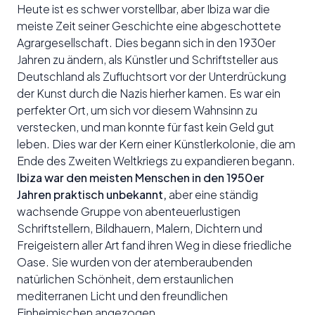
Heute ist es schwer vorstellbar, aber Ibiza war die
meiste Zeit seiner Geschichte eine abgeschottete
Agrargesellschaft. Dies begann sich in den 1930er
Jahren zu ändern, als Künstler und Schriftsteller aus
Deutschland als Zufluchtsort vor der Unterdrückung
der Kunst durch die Nazis hierher kamen. Es war ein
perfekter Ort, um sich vor diesem Wahnsinn zu
verstecken, und man konnte für fast kein Geld gut
leben. Dies war der Kern einer Künstlerkolonie, die am
Ende des Zweiten Weltkriegs zu expandieren begann.
Ibiza war den meisten Menschen in den 1950er
Jahren praktisch unbekannt,
aber eine ständig
wachsende Gruppe von abenteuerlustigen
Schriftstellern, Bildhauern, Malern, Dichtern und
Freigeistern aller Art fand ihren Weg in diese friedliche
Oase. Sie wurden von der atemberaubenden
natürlichen Schönheit, dem erstaunlichen
mediterranen Licht und den freundlichen
Einheimischen angezogen.