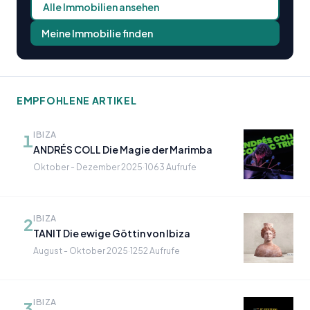
Alle Immobilien ansehen
Meine Immobilie finden
EMPFOHLENE ARTIKEL
IBIZA
1
ANDRÉS COLL Die Magie der Marimba
Oktober - Dezember 2025
·
1063 Aufrufe
IBIZA
2
TANIT Die ewige Göttin von Ibiza
August - Oktober 2025
·
1252 Aufrufe
IBIZA
3