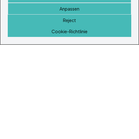
Anpassen
Reject
Startseite
Cookie-Richtlinie
© Copyright 2026
Ibiza's & Formentera's Immobilien Portal
Startseite
Immobilien
Dienstleistungen
Island Lifestyle