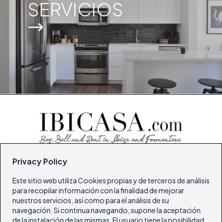
SERVICIOS
© Todos los derechos reservados 2026
Privacy Policy
Portal Inmobiliario de Ibiza y Formentera
Este sitio web utiliza Cookies propias y de terceros de análisis
para recopilar información con la finalidad de mejorar
Inicio
nuestros servicios, así como para el análisis de su
Inmuebles
navegación. Si continua navegando, supone la aceptación
de la instalación de las mismas. El usuario tiene la posibilidad