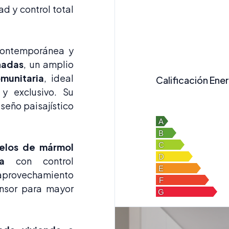
d y control total
 contemporánea y
nadas
, un amplio
munitaria
, ideal
Calificación Ene
 y exclusivo. Su
seño paisajístico
elos de mármol
a
con control
 aprovechamiento
ensor para mayor