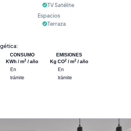
TV Satélite
Espacios
Terraza
rgética:
CONSUMO
EMISIONES
2
2
2
KWh / m
/ año
Kg CO
/ m
/ año
En
En
trámite
trámite