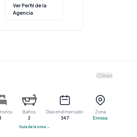
Ver Perfil de la
Agencia
Share
torios
Baños
Días en el mercado
Zona
3
2
347
Eivissa
Guía de la zona →