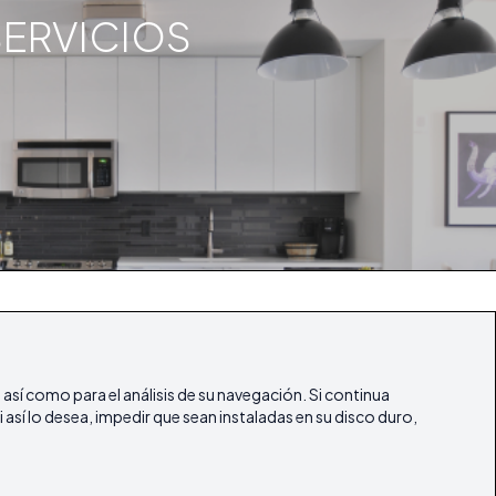
SERVICIOS
ifestyle
Artículos
Nuestras Revistas
Contacto
, así como para el análisis de su navegación. Si continua
 así lo desea, impedir que sean instaladas en su disco duro,
ibicasarealestate
ibicasarealestate