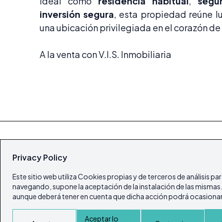
Ideal como
residencia habitual
,
segu
inversión segura
, esta propiedad reúne l
una ubicación privilegiada en el corazón de 
A la venta con V.I.S. Inmobiliaria
Privacy Policy
Este sitio web utiliza Cookies propias y de terceros de análisis pa
navegando, supone la aceptación de la instalación de las mismas. E
aunque deberá tener en cuenta que dicha acción podrá ocasionar 
© Todos los derechos reservados 2026
Portal Inmobiliario de Ibiza y Formentera
Aceptar lo