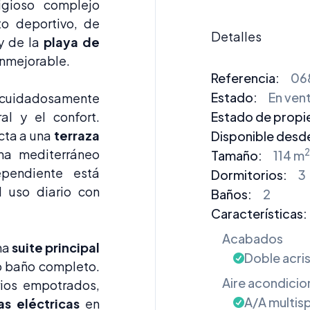
igioso complejo
to deportivo, de
Detalles
 y de la
playa de
inmejorable.
Referencia:
06
Estado:
En ven
uidadosamente
al y el confort.
Estado de propi
cta a una
terraza
Disponible desd
ima mediterráneo
2
Tamaño:
114 m
pendiente está
Dormitorios
:
3
 uso diario con
Baños
:
2
Características:
Acabados
na
suite principal
Doble acri
o baño completo.
Aire acondici
rios empotrados,
A/A multisp
as eléctricas
en