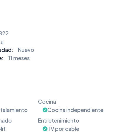
822
ta
edad:
Nuevo
e:
11 meses
Cocina
stalamiento
Cocina independiente
onado
Entretenimiento
lit
TV por cable