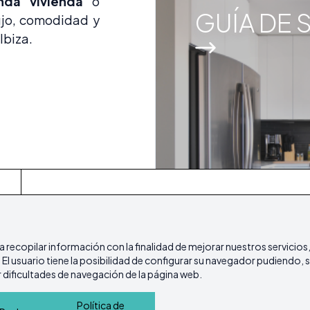
nda vivienda
o
GUÍA DE 
ujo, comodidad y
Ibiza.
Inicio
Inmuebles
Guía de Servicios
Island L
ra recopilar información con la finalidad de mejorar nuestros servicios
l usuario tiene la posibilidad de configurar su navegador pudiendo, si
Política de cookies
Política de Privacidad
dificultades de navegación de la página web.
Política de