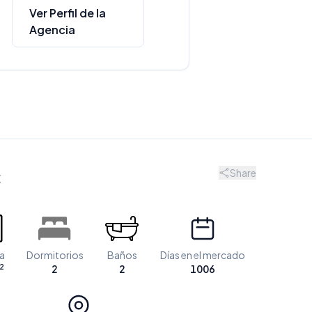
Ver Perfil de la
Agencia
Share
€
a
Dormitorios
Baños
Días en el mercado
2
2
2
1006