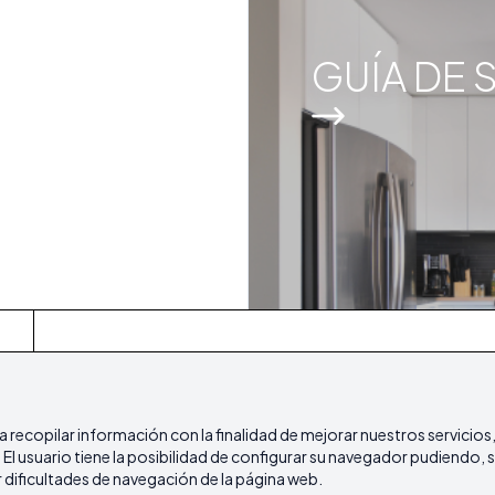
GUÍA DE 
Inicio
Inmuebles
Guía de Servicios
Island L
ra recopilar información con la finalidad de mejorar nuestros servicios
l usuario tiene la posibilidad de configurar su navegador pudiendo, si
Política de cookies
Política de Privacidad
dificultades de navegación de la página web.