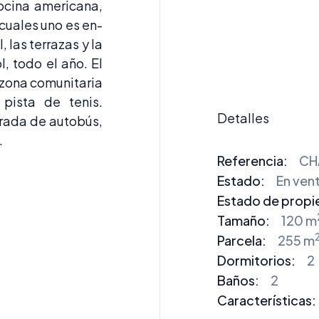
ocina americana,
cuales uno es en-
, las terrazas y la
l, todo el año. El
 zona comunitaria
pista de tenis.
Detalles
rada de autobús,
.
Referencia:
CH
Estado:
En ven
Estado de propi
Tamaño:
120 m
Parcela:
255 m
Dormitorios
:
2
Baños
:
2
Características: