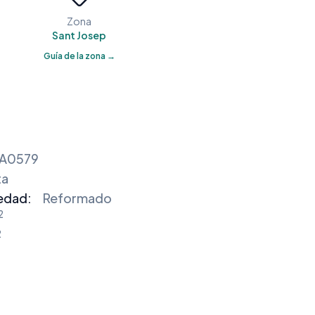
Zona
Sant Josep
Guía de la zona →
A0579
ta
edad:
Reformado
2
2