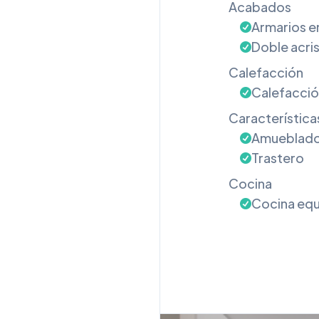
Acabados
Armarios 
Doble acri
Calefacción
Calefacció
Característica
Amueblad
Trastero
Cocina
Cocina eq