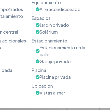
Equipamiento
empotrados
Aire acondicionado
stalamiento
Espacios
Jardín privado
n central
Solárium
s adicionales
Estacionamiento
o
Estacionamiento en la
calle
Garaje privado
uipada
Piscina
Piscina privada
Ubicación
Vistas al mar