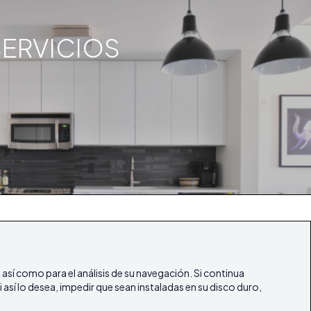
SERVICIOS
ifestyle
Artículos
Nuestras Revistas
Contacto
, así como para el análisis de su navegación. Si continua
 así lo desea, impedir que sean instaladas en su disco duro,
ibicasarealestate
ibicasarealestate