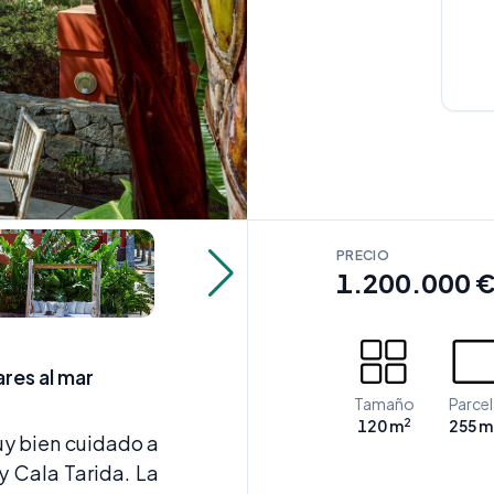
PRECIO
1.200.000 
res al mar
Tamaño
Parcel
2
120 m
255 m
uy bien cuidado a
y Cala Tarida. La