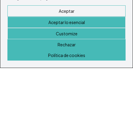
Aceptar
Aceptar lo esencial
Customize
Rechazar
Inicio
Política de cookies
© Todos los derechos reservados 2026
Portal Inmobiliario de Ibiza y Formentera
Inicio