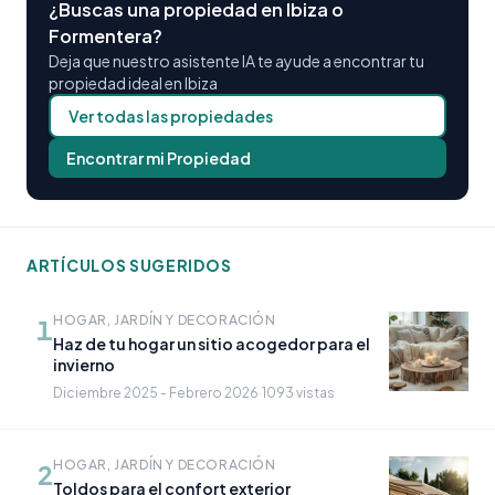
¿Buscas una propiedad en Ibiza o
Formentera?
Deja que nuestro asistente IA te ayude a encontrar tu
propiedad ideal en Ibiza
Ver todas las propiedades
Encontrar mi Propiedad
ARTÍCULOS SUGERIDOS
HOGAR, JARDÍN Y DECORACIÓN
1
Haz de tu hogar un sitio acogedor para el
invierno
Diciembre 2025 - Febrero 2026
·
1093 vistas
HOGAR, JARDÍN Y DECORACIÓN
2
Toldos para el confort exterior