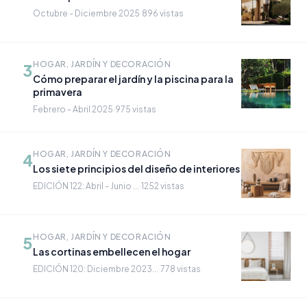
Octubre - Diciembre 2025
·
896 vistas
HOGAR, JARDÍN Y DECORACIÓN
3
Cómo preparar el jardín y la piscina para la
primavera
Febrero - Abril 2025
·
975 vistas
HOGAR, JARDÍN Y DECORACIÓN
4
Los siete principios del diseño de interiores
EDICIÓN 122: Abril - Junio ...
·
1252 vistas
HOGAR, JARDÍN Y DECORACIÓN
5
Las cortinas embellecen el hogar
EDICIÓN 120: Diciembre 2023...
·
778 vistas