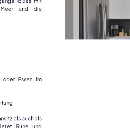
änge Ibizas mit
 Meer und die
n oder Essen im
htung
nsitz als auch als
ietet Ruhe und