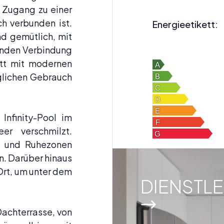
 Zugang zu einer
ch verbunden ist.
Energieetikett:
d gemütlich, mit
genden Verbindung
tt mit modernen
äglichen Gebrauch
Infinity-Pool im
er verschmilzt.
n und Ruhezonen
n. Darüber hinaus
 Ort, um unter dem
DIENSTL
Dachterrasse, von