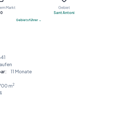
dem Markt
Gebiet
60
Sant Antoni
Gebietsführer →
41
kaufen
ar:
11 Monate
2
.700 m
4