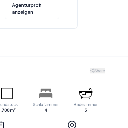
Agenturprofil
anzeigen
Share
€
undstück
Schlafzimmer
Badezimmer
2
.700 m
4
3