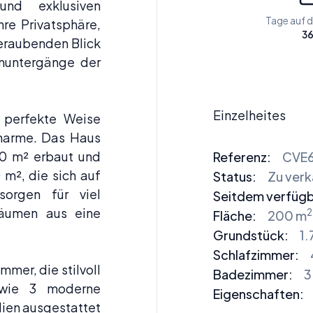
und exklusiven
Tage auf 
e Privatsphäre,
3
eraubenden Blick
nuntergänge der
Einzelheites
 perfekte Weise
harme. Das Haus
00 m² erbaut und
Referenz:
CVE6
 m², die sich auf
Status:
Zu ver
sorgen für viel
Seitdem verfügb
Räumen aus eine
2
Fläche:
200 m
Grundstück:
1
Schlafzimmer
:
mmer, die stilvoll
Badezimmer
:
3
sowie 3 moderne
Eigenschaften:
lien ausgestattet