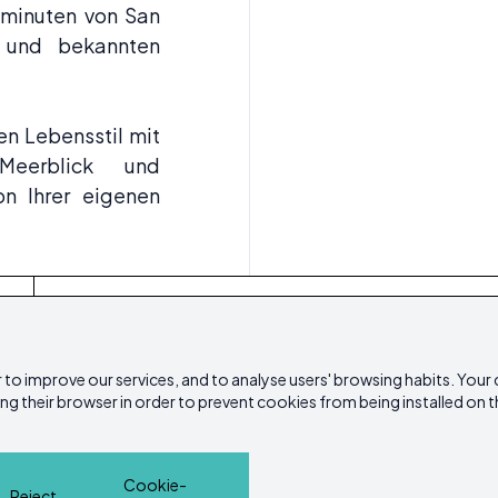
ominuten von San
 und bekannten
en Lebensstil mit
Meerblick und
n Ihrer eigenen
Startseite
Immobilien
Dienstleistungen
Is
 to improve our services, and to analyse users' browsing habits. Your
ing their browser in order to prevent cookies from being installed on t
Kontakt
Cookie-Richtlinie
Datenschutzricht
ibicasarealestate
Cookie-
Reject