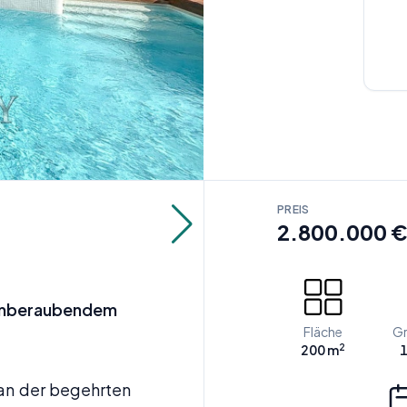
PREIS
2.800.000 
temberaubendem
Fläche
Gr
2
200 m
1
 an der begehrten