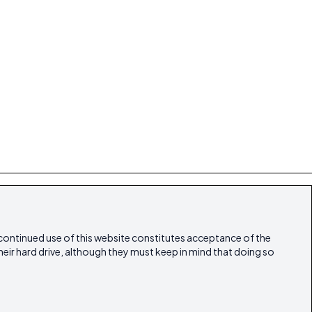
land Lifestyle
Artikel
Unsere Zeitschriften
 continued use of this website constitutes acceptance of the
heir hard drive, although they must keep in mind that doing so
linie
ibicasarealestate