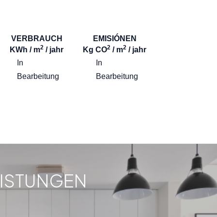
VERBRAUCH
EMISIÓNEN
2
2
2
KWh / m
/ jahr
Kg CO
/ m
/ jahr
In
In
Bearbeitung
Bearbeitung
EISTUNGEN