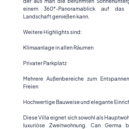
der aus man die berühmten Sonnenunterg
einem 360°-Panoramablick auf das
Landschaft genießen kann.
Weitere Highlights sind:
Klimaanlage in allen Räumen
Privater Parkplatz
Mehrere Außenbereiche zum Entspanne
Freien
Hochwertige Bauweise und elegante Einric
Diese Villa eignet sich sowohl als Hauptwoh
luxuriöse Zweitwohnung. Can Germa b