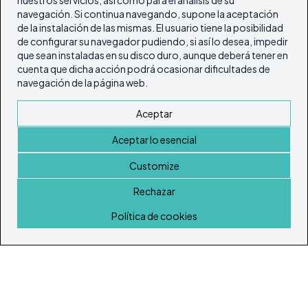
nuestros servicios, así como para el análisis de su
navegación. Si continua navegando, supone la aceptación
de la instalación de las mismas. El usuario tiene la posibilidad
de configurar su navegador pudiendo, si así lo desea, impedir
que sean instaladas en su disco duro, aunque deberá tener en
cuenta que dicha acción podrá ocasionar dificultades de
navegación de la página web.
Aceptar
Aceptar lo esencial
Customize
Rechazar
Inicio
Política de cookies