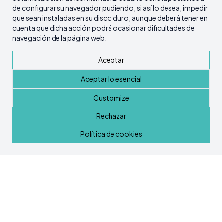
de configurar su navegador pudiendo, si así lo desea, impedir
que sean instaladas en su disco duro, aunque deberá tener en
cuenta que dicha acción podrá ocasionar dificultades de
navegación de la página web.
Aceptar
Aceptar lo esencial
Customize
Rechazar
Inicio
Política de cookies
© Todos los derechos reservados 2026