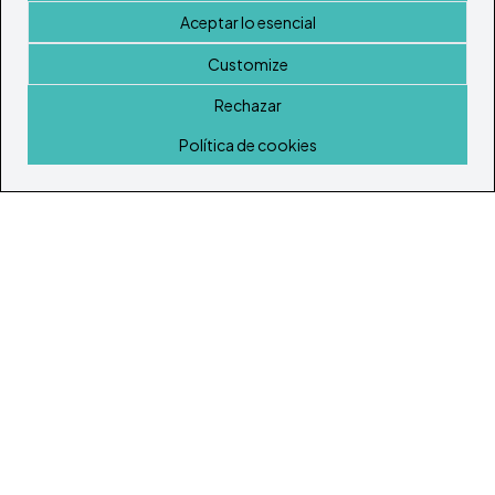
Aceptar lo esencial
Customize
Rechazar
Inicio
Política de cookies
© Todos los derechos reservados 2026
Portal Inmobiliario de Ibiza y Formentera
Inicio
Inmuebles
Guía de Servicios