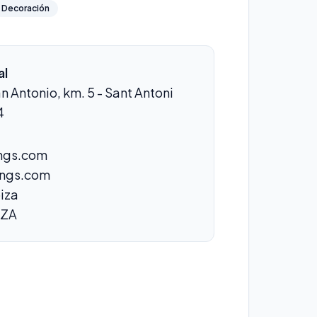
Decoración
al
an Antonio, km. 5 - Sant Antoni
4
ngs.com
ings.com
iza
IZA