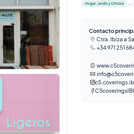
Hogar, Jardín y Oficina
→
Contacto princip
Ctra. Ibiza a S
+34 971 251 68
www.c5coveri
info@c5cover
c5.coverings.ib
C5coveringsIB