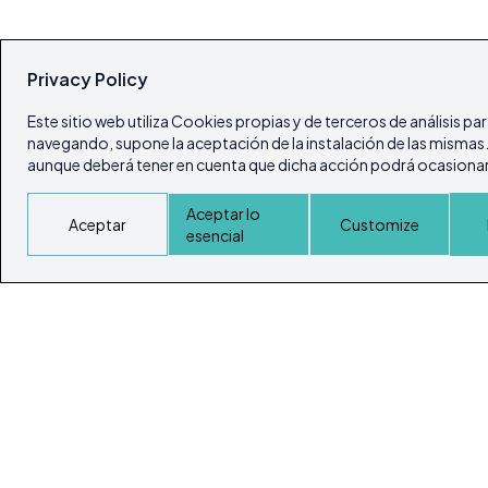
Privacy Policy
Este sitio web utiliza Cookies propias y de terceros de análisis pa
navegando, supone la aceptación de la instalación de las mismas. E
aunque deberá tener en cuenta que dicha acción podrá ocasionar 
Aceptar lo
Aceptar
Customize
esencial
© Todos los derechos reservados 2026
Portal Inmobiliario de Ibiza y Formentera