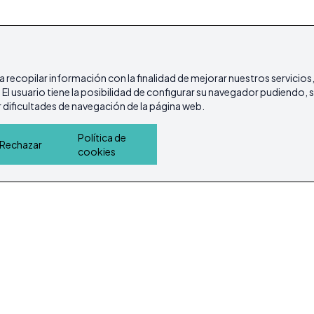
ra recopilar información con la finalidad de mejorar nuestros servicios
l usuario tiene la posibilidad de configurar su navegador pudiendo, si
dificultades de navegación de la página web.
Política de
Rechazar
cookies
Inicio
Inmuebles
Guía de Servicios
Island L
Política de cookies
Política de Privacidad