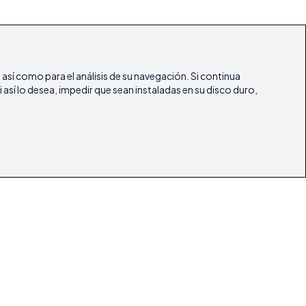
, así como para el análisis de su navegación. Si continua
 así lo desea, impedir que sean instaladas en su disco duro,
ifestyle
Artículos
Nuestras Revistas
Contacto
ibicasarealestate
ibicasarealestate