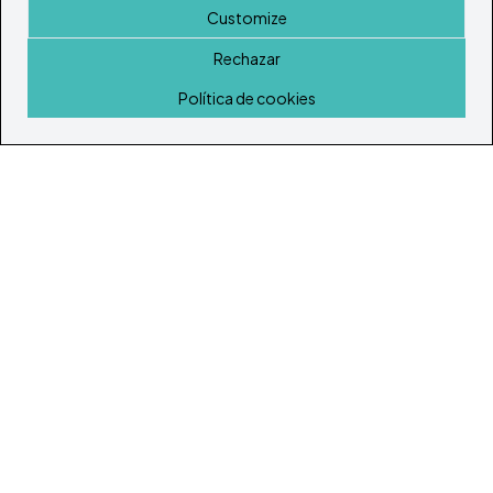
Customize
Rechazar
Inicio
Política de cookies
© Todos los derechos reservados 2026
Portal Inmobiliario de Ibiza y Formentera
Inicio
Inmuebles
Guía de Servicios
Island Lifestyle
Artículos