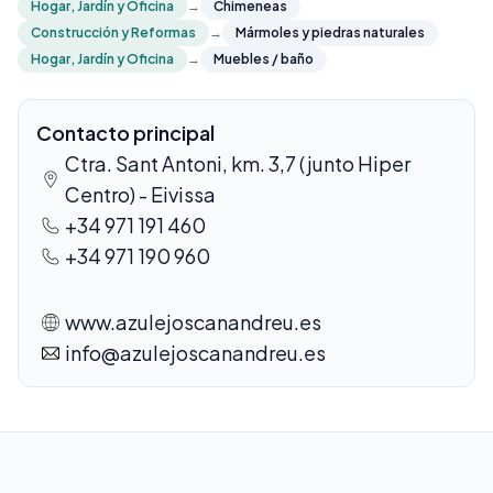
Hogar, Jardín y Oficina
→
Chimeneas
Construcción y Reformas
→
Mármoles y piedras naturales
Hogar, Jardín y Oficina
→
Muebles / baño
Contacto principal
Ctra. Sant Antoni, km. 3,7 (junto Hiper
Centro) - Eivissa
+34 971 191 460
+34 971 190 960
www.azulejoscanandreu.es
info@azulejoscanandreu.es