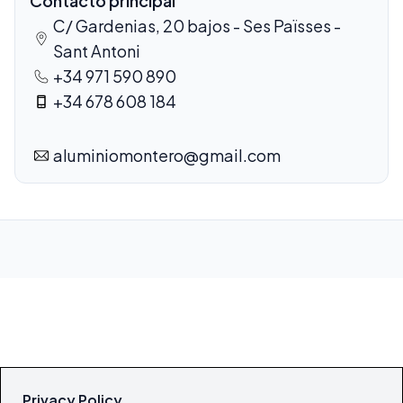
Contacto principal
C/ Gardenias, 20 bajos - Ses Païsses -
Sant Antoni
+34 971 590 890
+34 678 608 184
aluminiomontero@gmail.com
Privacy Policy