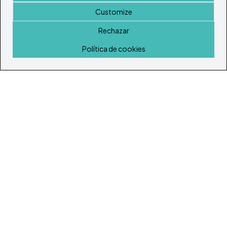
Customize
Rechazar
Inicio
Política de cookies
© Todos los derechos reservados 2026
Portal Inmobiliario de Ibiza y Formentera
Inicio
Inmuebles
Guía de Servicios
Island Lifestyle