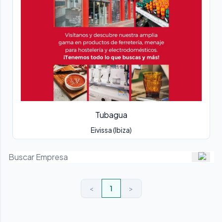
Tubagua
Eivissa (Ibiza)
<
1
>