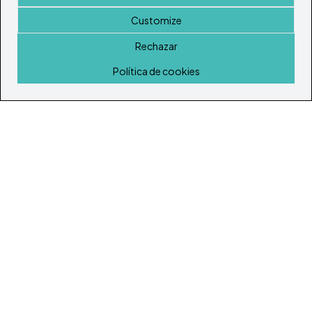
Customize
Rechazar
Inicio
Política de cookies
© Todos los derechos reservados 2026
Portal Inmobiliario de Ibiza y Formentera
Inicio
Inmuebles
Guía de Servicios
Island Lifestyle