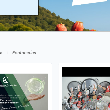
na
Fontanerías