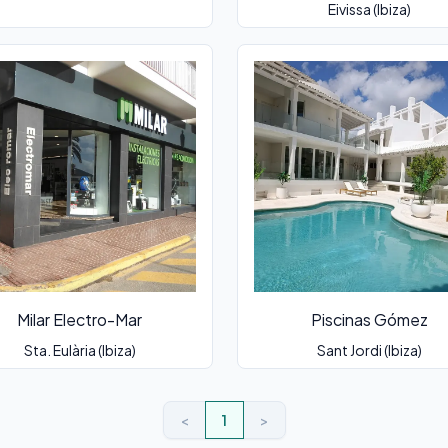
Eivissa (Ibiza)
Milar Electro-Mar
Piscinas Gómez
Sta. Eulària (Ibiza)
Sant Jordi (Ibiza)
<
1
>