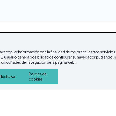
ra recopilar información con la finalidad de mejorar nuestros servicios
l usuario tiene la posibilidad de configurar su navegador pudiendo, si
dificultades de navegación de la página web.
Política de
Rechazar
cookies
Inicio
Inmuebles
Guía de Servicios
Island L