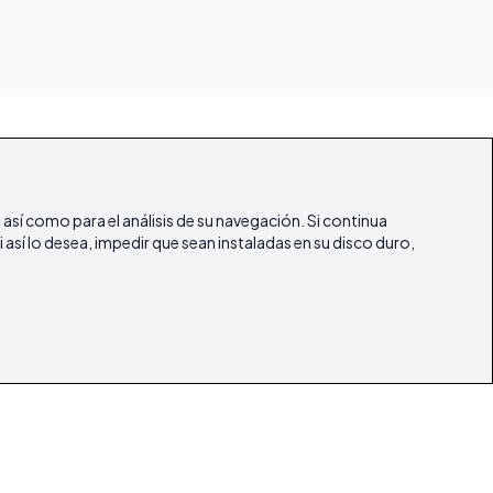
, así como para el análisis de su navegación. Si continua
 así lo desea, impedir que sean instaladas en su disco duro,
ifestyle
Artículos
Nuestras Revistas
Contacto