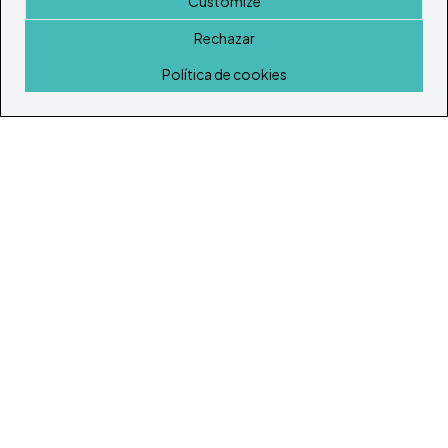
Customize
Rechazar
Inicio
Política de cookies
© Todos los derechos reservados 2026
Portal Inmobiliario de Ibiza y Formentera
Inicio
Inmuebles
Guía de Servicios
Island Lifestyle
Artículos