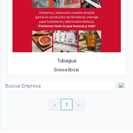
Tubagua
Eivissa (Ibiza)
<
1
>