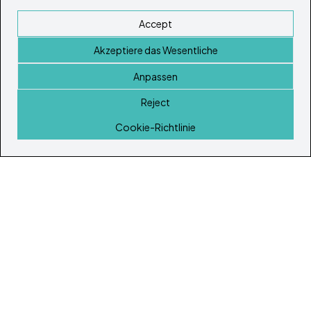
Accept
Akzeptiere das Wesentliche
Anpassen
Reject
Startseite
Cookie-Richtlinie
© Copyright 2026
Ibiza's & Formentera's Immobilien Portal
Startseite