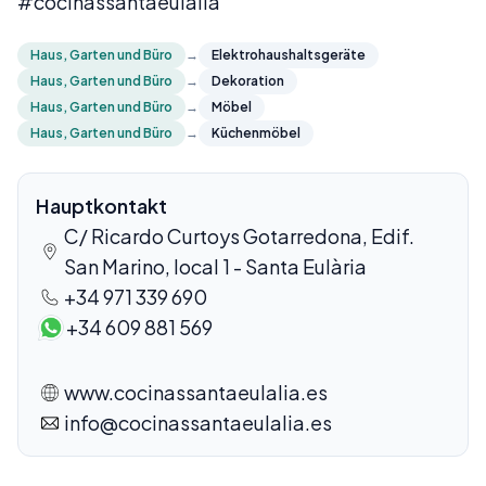
#cocinassantaeulalia
Haus, Garten und Büro
→
Elektrohaushaltsgeräte
Haus, Garten und Büro
→
Dekoration
Haus, Garten und Büro
→
Möbel
Haus, Garten und Büro
→
Küchenmöbel
Hauptkontakt
C/ Ricardo Curtoys Gotarredona, Edif.
San Marino, local 1 - Santa Eulària
+34 971 339 690
+34 609 881 569
www.cocinassantaeulalia.es
info@cocinassantaeulalia.es