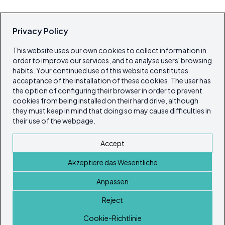
Privacy Policy
This website uses our own cookies to collect information in
order to improve our services, and to analyse users' browsing
habits. Your continued use of this website constitutes
acceptance of the installation of these cookies. The user has
the option of configuring their browser in order to prevent
cookies from being installed on their hard drive, although
they must keep in mind that doing so may cause difficulties in
their use of the webpage.
Accept
Akzeptiere das Wesentliche
Anpassen
Reject
Startseite
Cookie-Richtlinie