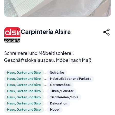
Carpintería Alsira
Schreinerei und Möbeltischlerei.
Geschäftslokalausbau. Möbel nach Maß.
Haus, Garten und Büro
→
Schränke
Haus, Garten und Büro
→
Holzfußböden und Parkett
Haus, Garten und Büro
→
Gartenmöbel
Haus, Garten und Büro
→
Türen / Fenster
Haus, Garten und Büro
→
Tischlereien / Holz
Haus, Garten und Büro
→
Dekoration
Haus, Garten und Büro
→
Möbel