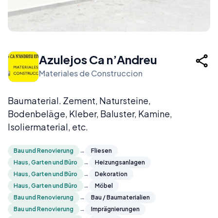
Azulejos Ca n’Andreu
Materiales de Construccion
Baumaterial. Zement, Natursteine,
Bodenbeläge, Kleber, Baluster, Kamine,
Isoliermaterial, etc.
Bau und Renovierung
→
Fliesen
Haus, Garten und Büro
→
Heizungsanlagen
Haus, Garten und Büro
→
Dekoration
Haus, Garten und Büro
→
Möbel
Bau und Renovierung
→
Bau / Baumaterialien
Bau und Renovierung
→
Imprägnierungen