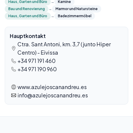
Haus, Garten und Büro
→
Kamine
Bau und Renovierung
→
Marmor und Natursteine
Haus, Garten und Büro
→
Badezimmermöbel
Hauptkontakt
Ctra. Sant Antoni, km. 3,7 (junto Hiper
Centro) - Eivissa
+34 971 191 460
+34 971 190 960
www.azulejoscanandreu.es
info@azulejoscanandreu.es