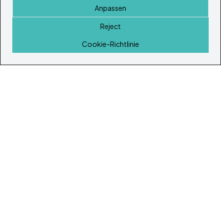
Anpassen
Reject
Startseite
Cookie-Richtlinie
© Copyright 2026
Ibiza's & Formentera's Immobilien Portal
Startseite
Immobilien
Dienstleistungen
Island Lifestyle
Artikel